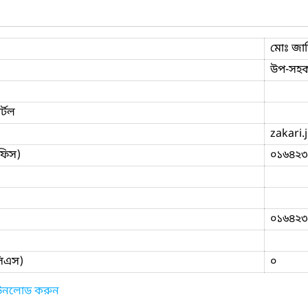
মোঃ জা
উপ-সহক
্টল
zakari.
ফিস)
০১৬৪২৩
০১৬৪২৩
িসিএস)
০
াউনলোড করুন