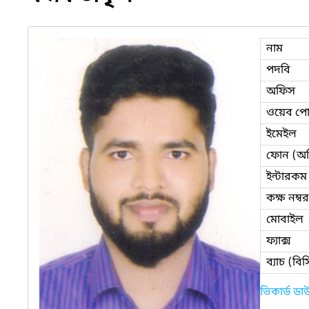
নাম
পদবি
অফিস
ওয়েব পোর
ইমেইল
ফোন (অ
ইন্টারকম
কক্ষ নম্বর
মোবাইল
ফ্যাক্স
ব্যাচ (ব
ভিকার্ড ড