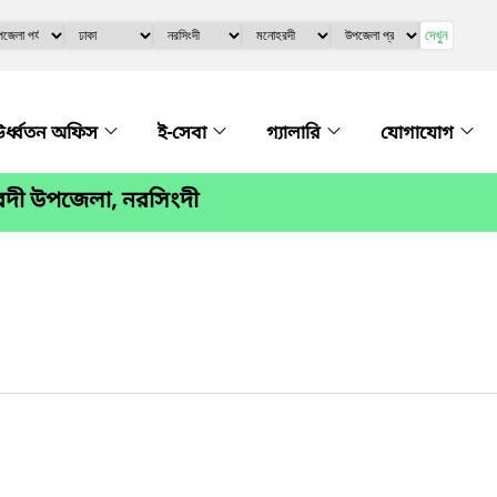
দেখুন
র্ধ্বতন অফিস
ই-সেবা
গ্যালারি
যোগাযোগ
রদী উপজেলা, নরসিংদী