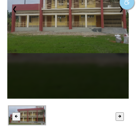
❮
❯
🡸
🡺