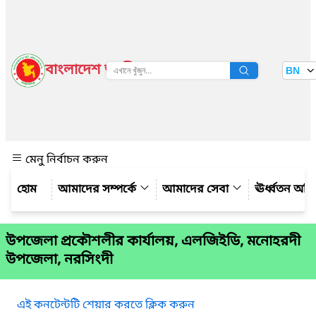
বাংলাদেশ জাতীয় তথ্য বাতায়ন
BN
দেখুন
মেনু নির্বাচন করুন
আমাদের সম্পর্কে
আমাদের সেবা
ঊর্ধ্বতন অফ
উপজেলা প্রকৌশলীর কার্যালয়, এলজিইডি, মনোহরদী
উপজেলা, নরসিংদী
এই কনটেন্টটি শেয়ার করতে ক্লিক করুন