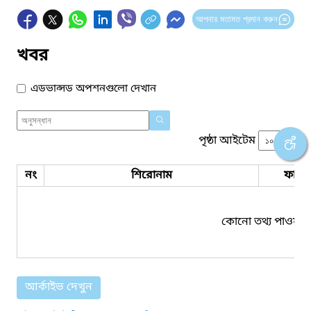
আপনার মতামত প্রদান করুন
খবর
এডভান্সড অপশনগুলো দেখান
পৃষ্ঠা আইটেম
নং
শিরোনাম
ফাইল
কোনো তথ্য পাওয়া য
আর্কাইভ দেখুন