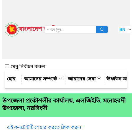
বাংলাদেশ জাতীয় তথ্য বাতায়ন
BN
দেখুন
মেনু নির্বাচন করুন
আমাদের সম্পর্কে
আমাদের সেবা
ঊর্ধ্বতন অফ
উপজেলা প্রকৌশলীর কার্যালয়, এলজিইডি, মনোহরদী
উপজেলা, নরসিংদী
এই কনটেন্টটি শেয়ার করতে ক্লিক করুন